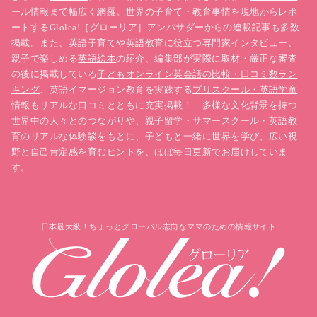
ール
情報まで幅広く網羅。
世界の子育て・教育事情
を現地からレポ
ートするGlolea!［グローリア］アンバサダーからの連載記事も多数
掲載。また、英語子育てや英語教育に役立つ
専門家インタビュー
、
親子で楽しめる
英語絵本
の紹介、編集部が実際に取材・厳正な審査
の後に掲載している
子どもオンライン英会話の比較・口コミ数ラン
キング
、英語イマージョン教育を実践する
プリスクール・英語学童
情報もリアルな口コミとともに充実掲載！ 多様な文化背景を持つ
世界中の人々とのつながりや、親子留学・サマースクール・英語教
育のリアルな体験談をもとに、子どもと一緒に世界を学び、広い視
野と自己肯定感を育むヒントを、ほぼ毎日更新でお届けしていま
す。
日本最大級！ちょっとグローバル志向なママのための情報サイト