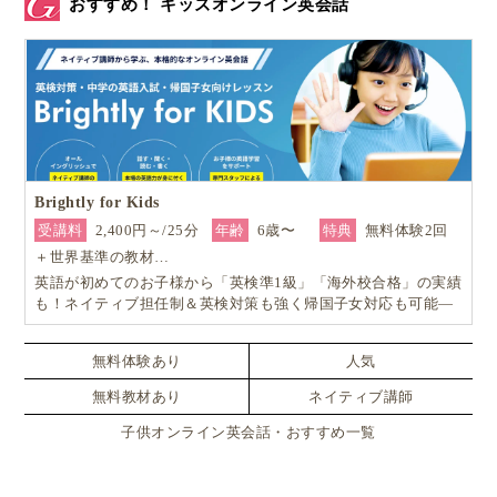
おすすめ！ キッズオンライン英会話
Brightly for Kids
受講料
2,400円～/25分
年齢
6歳〜
特典
無料体験2回
＋世界基準の教材…
英語が初めてのお子様から「英検準1級」「海外校合格」の実績
も！ネイティブ担任制＆英検対策も強く帰国子女対応も可能―
小学生からの4技能本格英会話『Brightly for Kids｜ブライトリ
ー』
無料体験あり
人気
無料教材あり
ネイティブ講師
子供オンライン英会話・おすすめ一覧