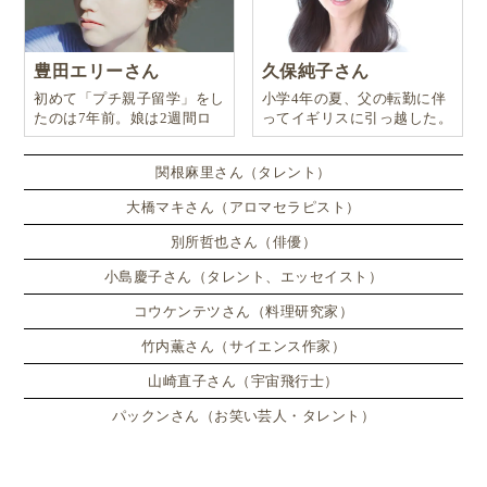
豊田エリーさん
久保純子さん
初めて「プチ親子留学」をし
小学4年の夏、父の転勤に伴
たのは7年前。娘は2週間ロ
ってイギリスに引っ越した。
ンドンのサマースクールに通
い、英語劇に挑戦したり、
関根麻里さん（タレント）
大橋マキさん（アロマセラピスト）
別所哲也さん（俳優）
小島慶子さん（タレント、エッセイスト）
コウケンテツさん（料理研究家）
竹内薫さん（サイエンス作家）
山崎直子さん（宇宙飛行士）
パックンさん（お笑い芸人・タレント）