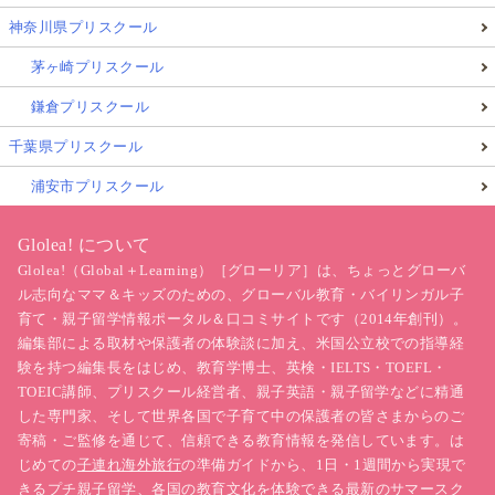
神奈川県プリスクール
茅ヶ崎プリスクール
鎌倉プリスクール
千葉県プリスクール
浦安市プリスクール
Glolea! について
Glolea!（Global＋Learning）［グローリア］は、ちょっとグローバ
ル志向なママ＆キッズのための、グローバル教育・バイリンガル子
育て・親子留学情報ポータル＆口コミサイトです（2014年創刊）。
編集部による取材や保護者の体験談に加え、米国公立校での指導経
験を持つ編集長をはじめ、教育学博士、英検・IELTS・TOEFL・
TOEIC講師、プリスクール経営者、親子英語・親子留学などに精通
した専門家、そして世界各国で子育て中の保護者の皆さまからのご
寄稿・ご監修を通じて、信頼できる教育情報を発信しています。は
じめての
子連れ海外旅行
の準備ガイドから、1日・1週間から実現で
きるプチ
親子留学
、各国の教育文化を体験できる最新の
サマースク