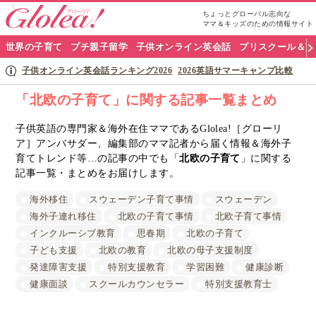
ちょっとグローバル志向な
ママ＆キッズのための情報サイト
グ
世界の子育て
プチ親子留学
子供オンライン英会話
プリスクール＆英
ロ
子供オンライン英会話ランキング2026
2026英語サマーキャンプ比較
ー
「北欧の子育て」に関する記事一覧まとめ
リ
子供英語の専門家＆海外在住ママであるGlolea!［グローリ
ア］アンバサダー、編集部のママ記者から届く情報＆海外子
ア
育てトレンド等…の記事の中でも「
北欧の子育て
」に関する
ナ
記事一覧・まとめをお届けします。
ビ
海外移住
スウェーデン子育て事情
スウェーデン
海外子連れ移住
北欧の子育て事情
北欧子育て事情
インクルーシブ教育
思春期
北欧の子育て
子ども支援
北欧の教育
北欧の母子支援制度
発達障害支援
特別支援教育
学習困難
健康診断
健康面談
スクールカウンセラー
特別支援教育士