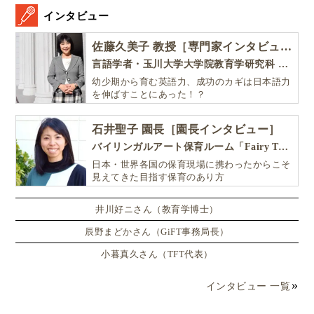
インタビュー
佐藤久美子 教授［専門家インタビュー］
言語学者・玉川大学大学院教育学研究科 教授・NHK「えいごであそぼ」総合指導
幼少期から育む英語力、成功のカギは日本語力
を伸ばすことにあった！？
石井聖子 園長［園長インタビュー］
バイリンガルアート保育ルーム「Fairy Tale（フェアリーテイル）」
日本・世界各国の保育現場に携わったからこそ
見えてきた目指す保育のあり方
井川好ニさん（教育学博士）
辰野まどかさん（GiFT事務局長）
小暮真久さん（TFT代表）
インタビュー 一覧