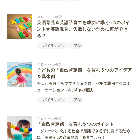
グローバル教育
英語育児＆英語子育てを成功に導く6つのポイ
ント★英語教育、失敗しないために何ができ
る？
バイリンガル
英語
グローバル教育
子どもの「自己肯定感」を育む５つのアイデア
＆具体例
今日からおうちでできる★グローバルで通用するコミ
ュニケーションスキルUpの秘訣
バイリンガル
英語
グローバル教育
「自己肯定感」を育む５つのポイント
− グローバル化する社会で活躍できる子に育てるため
に「英語＋αの必須能力」を育てよう！-