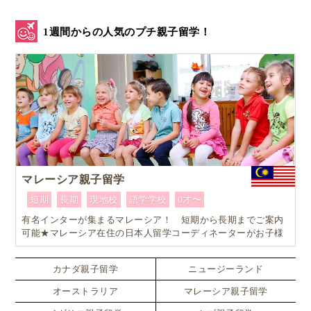
1週間からの人気のプチ親子留学！
マレーシア親子留学
短期
長期
現地校
語学学校
0才〜
有名インターが集まるマレーシア！ 短期から長期までご案内
可能★マレーシア在住の日本人留学コーディネーターがお子様
お一人おひとりに合ったワンランク上のマレーシア親子留学を
カスタマイズ
カナダ親子留学
ニュージーランド
オーストラリア
マレーシア親子留学