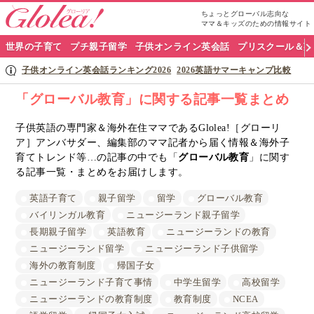
ちょっとグローバル志向な
ママ＆キッズのための情報サイト
グ
世界の子育て
プチ親子留学
子供オンライン英会話
プリスクール＆英
ロ
子供オンライン英会話ランキング2026
2026英語サマーキャンプ比較
ー
「グローバル教育」に関する記事一覧まとめ
リ
子供英語の専門家＆海外在住ママであるGlolea!［グローリ
ア］アンバサダー、編集部のママ記者から届く情報＆海外子
ア
育てトレンド等…の記事の中でも「
グローバル教育
」に関す
ナ
る記事一覧・まとめをお届けします。
ビ
英語子育て
親子留学
留学
グローバル教育
バイリンガル教育
ニュージーランド親子留学
長期親子留学
英語教育
ニュージーランドの教育
ニュージーランド留学
ニュージーランド子供留学
海外の教育制度
帰国子女
ニュージーランド子育て事情
中学生留学
高校留学
ニュージーランドの教育制度
教育制度
NCEA