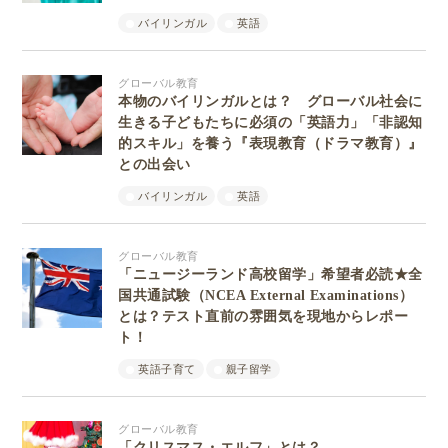
バイリンガル
英語
グローバル教育
本物のバイリンガルとは？ グローバル社会に
生きる子どもたちに必須の「英語力」「非認知
的スキル」を養う『表現教育（ドラマ教育）』
との出会い
バイリンガル
英語
グローバル教育
「ニュージーランド高校留学」希望者必読★全
国共通試験（NCEA External Examinations）
とは？テスト直前の雰囲気を現地からレポー
ト！
英語子育て
親子留学
グローバル教育
「クリスマス・エルフ」とは？