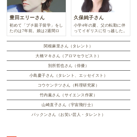
豊田エリーさん
久保純子さん
初めて「プチ親子留学」をし
小学4年の夏、父の転勤に伴
たのは7年前。娘は2週間ロ
ってイギリスに引っ越した。
ンドンのサマースクールに通
い、英語劇に挑戦したり、
関根麻里さん（タレント）
大橋マキさん（アロマセラピスト）
別所哲也さん（俳優）
小島慶子さん（タレント、エッセイスト）
コウケンテツさん（料理研究家）
竹内薫さん（サイエンス作家）
山崎直子さん（宇宙飛行士）
パックンさん（お笑い芸人・タレント）