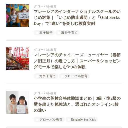
グローバル教育
マレーシアのインターナショナルスクールのい
じめ対策｜「いじめ防止週間」と「Odd Socks
Day」で“違い”を楽しむ教育実例
親子留学
海外子育て
グローバル教育
マレーシアのチャイニーズニューイヤー（春節
／旧正月）の過ごし方｜スーパー＆ショッピン
グモールで楽しむ3つの体験
海外子育て
グローバル教育
グローバル教育
小学生の英検合格体験談まとめ｜3級・準2級の
壁を越えた勉強法と、選ばれたオンライン3校
の違い
グローバル教育
Brightly for Kids