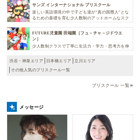
EDU（キッズ・エデュ）」は幼児から小学生まで一
サンズ インターナショナル プリスクール
貫して学べる充実のカリキュラムが魅力です
楽しい英語環境の中で子ども達が“真の国際人”とな
るための基礎を育む少人数制のアットホームなスク
ールです
FUTURE児童園 田端園［フュ－チャ－ジドウエ
ン］
少人数制クラスで丁寧に生活力・学力・思考力を伸
ばしお子様の可能性を広げます！
渋谷・神泉エリア
日本橋エリア
立川エリア
その他人気のプリスクール一覧
プリスクール 一覧
メッセージ