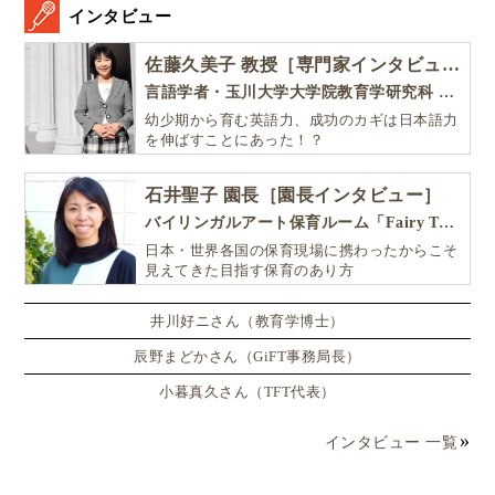
インタビュー
佐藤久美子 教授［専門家インタビュー］
言語学者・玉川大学大学院教育学研究科 教授・NHK「えいごであそぼ」総合指導
幼少期から育む英語力、成功のカギは日本語力
を伸ばすことにあった！？
石井聖子 園長［園長インタビュー］
バイリンガルアート保育ルーム「Fairy Tale（フェアリーテイル）」
日本・世界各国の保育現場に携わったからこそ
見えてきた目指す保育のあり方
井川好ニさん（教育学博士）
辰野まどかさん（GiFT事務局長）
小暮真久さん（TFT代表）
インタビュー 一覧