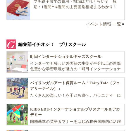
プチ親子留学の費用・相場はどれくらい？ 短
期：1週間〜4週間の主要国別相場まるわかり！
イベント情報 一覧
編集部イチオシ！ プリスクール
町田インターナショナルキッズスクール
インターでも珍しい外国籍の生徒が半分以上の国際
色豊かな学習環境が魅力の「町田インターナショナ
ルキッズスクール」。
バイリンガルアート保育ルーム「Fairy Tale（フェ
アリーテイル）」
たくさんの楽しい！を子ども達へ。バラエティーに
富んだプログラムとバイリンガル保育で子供達の
『生きる力』を育てます。
KIDS EDUインターナショナルプリスクール＆アカ
デミー
国際基準の英語＆マナーをはじめ将来国際的に活躍
できるリーダーとしての多様な資質を育む「KIDS