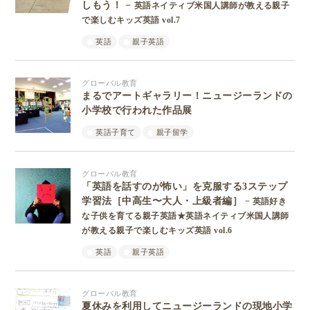
しもう！ −
英語ネイティブ米国人講師が教える親子
で楽しむキッズ英語 vol.7
英語
親子英語
グローバル教育
まるでアートギャラリー！ニュージーランドの
小学校で行われた作品展
英語子育て
親子留学
グローバル教育
「英語を話すのが怖い」を克服する3ステップ
学習法［中高生〜大人・上級者編］
− 英語好き
な子供を育てる親子英語★英語ネイティブ米国人講師
が教える親子で楽しむキッズ英語 vol.6
英語
親子英語
グローバル教育
夏休みを利用してニュージーランドの現地小学