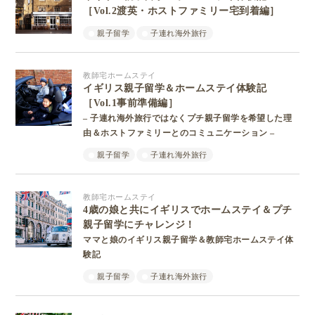
［Vol.2渡英・ホストファミリー宅到着編］
親子留学
子連れ海外旅行
教師宅ホームステイ
イギリス親子留学＆ホームステイ体験記
［Vol.1事前準備編］
– 子連れ海外旅行ではなくプチ親子留学を希望した理
由＆ホストファミリーとのコミュニケーション –
親子留学
子連れ海外旅行
教師宅ホームステイ
4歳の娘と共にイギリスでホームステイ＆プチ
親子留学にチャレンジ！
ママと娘のイギリス親子留学＆教師宅ホームステイ体
験記
親子留学
子連れ海外旅行