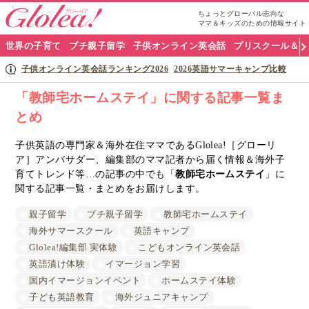
ちょっとグローバル志向な
ママ＆キッズのための情報サイト
グ
世界の子育て
プチ親子留学
子供オンライン英会話
プリスクール＆英
ロ
子供オンライン英会話ランキング2026
2026英語サマーキャンプ比較
ー
「教師宅ホームステイ」に関する記事一覧ま
とめ
リ
ア
子供英語の専門家＆海外在住ママであるGlolea!［グローリ
ア］アンバサダー、編集部のママ記者から届く情報＆海外子
ナ
育てトレンド等…の記事の中でも「
教師宅ホームステイ
」に
関する記事一覧・まとめをお届けします。
ビ
親子留学
プチ親子留学
教師宅ホームステイ
海外サマースクール
英語キャンプ
Glolea!編集部 実体験
こどもオンライン英会話
英語漬け体験
イマージョン学習
国内イマージョンイベント
ホームステイ体験
子ども英語教育
海外ジュニアキャンプ