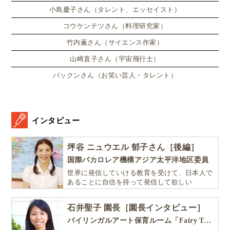
小島慶子さん（タレント、エッセイスト）
コウケンテツさん（料理研究家）
竹内薫さん（サイエンス作家）
山崎直子さん（宇宙飛行士）
パックンさん（お笑い芸人・タレント）
インタビュー
坪谷 ニュウエル 郁子さん［後編］
国際バカロレア機構アジア太平洋地区委員
世界に発信していける教育を受けて、日本人で
あることに自信を持って発信して欲しい
石井聖子 園長［園長インタビュー］
バイリンガルアート保育ルーム「Fairy Tale（フェアリーテイル）」