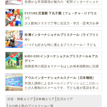
色豊かな学習環境が魅力の「町田インターナショナ
ルキッズスクール」。
FUTURE児童園 下丸子園［フュ－チャ－ジドウエ
ン］
少人数制クラスで丁寧に生活力・学力・思考力を伸
ばしお子様の可能性を広げます！
松濤インターナショナルプリスクール（ライフリト
ル）
いつでも好きな時に通えるプリスクール！ 子ども
達一人ひとりの個性を尊重し、想像力豊かな感性、
自ら進んで学ぶこと、考える力を育みます
KIDS EDUインターナショナルプリスクール＆アカ
デミー
国際基準の英語＆マナーをはじめ将来国際的に活躍
できるリーダーとしての多様な資質を育む「KIDS
EDU（キッズ・エデュ）」は幼児から小学生まで一
アウルインターナショナルスクール［日本橋校］
貫して学べる充実のカリキュラムが魅力です
外国人講師によるオールイングリッシュにこだわっ
た少人数制のスクールです。子ども達が英語を学ぶ
だけではなく、英語で学ぶ環境を提供します！
渋谷・神泉エリア
日本橋エリア
立川エリア
その他人気のプリスクール一覧