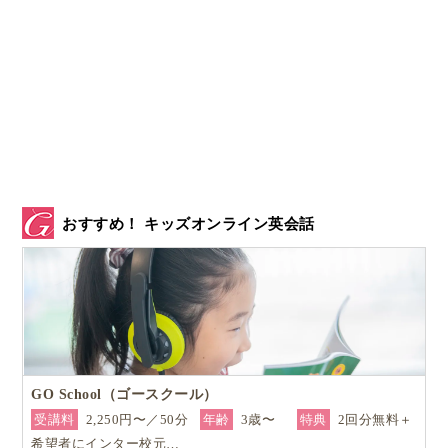
おすすめ！ キッズオンライン英会話
GO School（ゴースクール）
受講料
2,250円〜／50分
年齢
3歳〜
特典
2回分無料＋
希望者にインター校元…