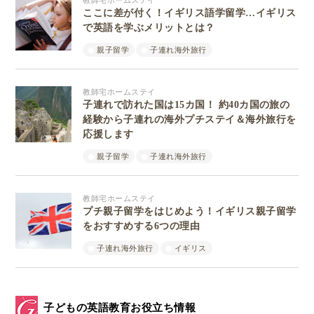
教師宅ホームステイ
ここに差が付く！イギリス語学留学…イギリス
で英語を学ぶメリットとは？
親子留学
子連れ海外旅行
教師宅ホームステイ
子連れで訪れた国は15カ国！ 約40カ国の旅の
経験から子連れの海外プチステイ＆海外旅行を
応援します
親子留学
子連れ海外旅行
教師宅ホームステイ
プチ親子留学をはじめよう！イギリス親子留学
をおすすめする6つの理由
子連れ海外旅行
イギリス
子どもの英語教育お役立ち情報