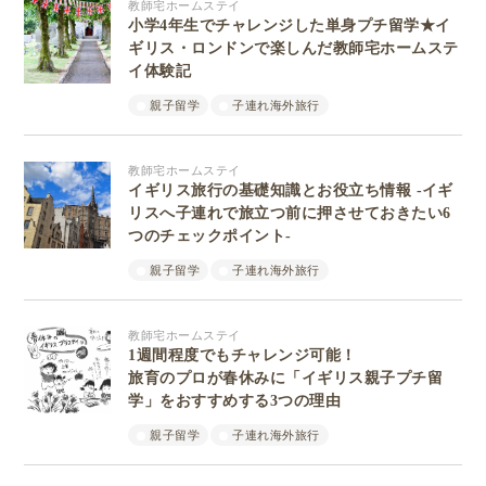
教師宅ホームステイ
小学4年生でチャレンジした単身プチ留学★イ
ギリス・ロンドンで楽しんだ教師宅ホームステ
イ体験記
親子留学
子連れ海外旅行
教師宅ホームステイ
イギリス旅行の基礎知識とお役立ち情報 -イギ
リスへ子連れで旅立つ前に押させておきたい6
つのチェックポイント-
親子留学
子連れ海外旅行
教師宅ホームステイ
1週間程度でもチャレンジ可能！
旅育のプロが春休みに「イギリス親子プチ留
学」をおすすめする3つの理由
親子留学
子連れ海外旅行