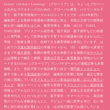
Glolea!（Global＋Learning）［グローリア］は、ちょっとグローバ
ル志向なママ＆キッズのための、グローバル教育・バイリンガル子
育て・親子留学情報ポータル＆口コミサイトです（2014年創刊）。
編集部による取材や保護者の体験談に加え、米国公立校での指導経
験を持つ編集長をはじめ、教育学博士、英検・IELTS・TOEFL・
TOEIC講師、プリスクール経営者、親子英語・親子留学などに精通
した専門家、そして世界各国で子育て中の保護者の皆さまからのご
寄稿・ご監修を通じて、信頼できる教育情報を発信しています。は
じめての
子連れ海外旅行
の準備ガイドから、1日・1週間から実現で
きるプチ
親子留学
、各国の教育文化を体験できる最新の
サマースク
ール
情報まで幅広く網羅。
世界の子育て・教育事情
を現地からレポ
ートするGlolea!［グローリア］アンバサダーからの連載記事も多数
掲載。また、英語子育てや英語教育に役立つ
専門家インタビュー
、
親子で楽しめる
英語絵本
の紹介、編集部が実際に取材・厳正な審査
の後に掲載している
子どもオンライン英会話の比較・口コミ数ラン
キング
、英語イマージョン教育を実践する
プリスクール・英語学童
情報もリアルな口コミとともに充実掲載！ 多様な文化背景を持つ
世界中の人々とのつながりや、親子留学・サマースクール・英語教
育のリアルな体験談をもとに、子どもと一緒に世界を学び、広い視
野と自己肯定感を育むヒントを、ほぼ毎日更新でお届けしていま