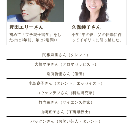
豊田エリーさん
久保純子さん
初めて「プチ親子留学」をし
小学4年の夏、父の転勤に伴
たのは7年前。娘は2週間ロ
ってイギリスに引っ越した。
ンドンのサマースクールに通
い、英語劇に挑戦したり、
関根麻里さん（タレント）
大橋マキさん（アロマセラピスト）
別所哲也さん（俳優）
小島慶子さん（タレント、エッセイスト）
コウケンテツさん（料理研究家）
竹内薫さん（サイエンス作家）
山崎直子さん（宇宙飛行士）
パックンさん（お笑い芸人・タレント）