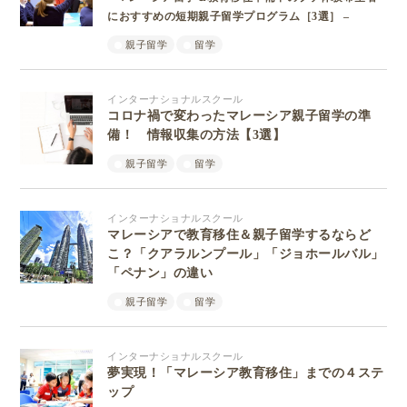
におすすめの短期親子留学プログラム［3選］ –
親子留学
留学
インターナショナルスクール
コロナ禍で変わったマレーシア親子留学の準
備！ 情報収集の方法【3選】
親子留学
留学
インターナショナルスクール
マレーシアで教育移住＆親子留学するならど
こ？「クアラルンプール」「ジョホールバル」
「ペナン」の違い
親子留学
留学
インターナショナルスクール
夢実現！「マレーシア教育移住」までの４ステ
ップ