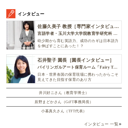
インタビュー
佐藤久美子 教授［専門家インタビュー］
言語学者・玉川大学大学院教育学研究科 教授・NHK「えいごであそぼ」総合指導
幼少期から育む英語力、成功のカギは日本語力
を伸ばすことにあった！？
石井聖子 園長［園長インタビュー］
バイリンガルアート保育ルーム「Fairy Tale（フェアリーテイル）」
日本・世界各国の保育現場に携わったからこそ
見えてきた目指す保育のあり方
井川好ニさん（教育学博士）
辰野まどかさん（GiFT事務局長）
小暮真久さん（TFT代表）
インタビュー 一覧