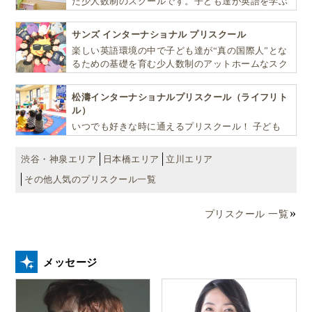
た少人数制のスクールです。子ども達が英語を学ぶ
だけではなく、英語で学ぶ環境を提供します！
サンズ インターナショナル プリスクール
楽しい英語環境の中で子ども達が“真の国際人”とな
るための基礎を育む少人数制のアットホームなスク
ールです
松濤インターナショナルプリスクール（ライフリト
ル）
いつでも好きな時に通えるプリスクール！ 子ども
達一人ひとりの個性を尊重し、想像力豊かな感性、
自ら進んで学ぶこと、考える力を育みます
渋谷・神泉エリア
日本橋エリア
立川エリア
その他人気のプリスクール一覧
プリスクール 一覧
メッセージ