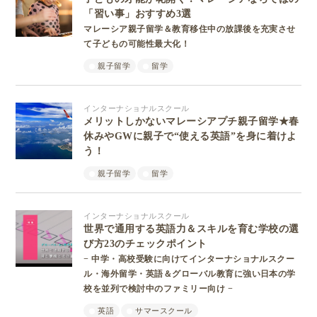
「習い事」おすすめ3選
マレーシア親子留学＆教育移住中の放課後を充実させ
て子どもの可能性最大化！
親子留学
留学
インターナショナルスクール
メリットしかないマレーシアプチ親子留学★春
休みやGWに親子で“使える英語”を身に着けよ
う！
親子留学
留学
インターナショナルスクール
世界で通用する英語力＆スキルを育む学校の選
び方23のチェックポイント
− 中学・高校受験に向けてインターナショナルスクー
ル・海外留学・英語＆グローバル教育に強い日本の学
校を並列で検討中のファミリー向け −
英語
サマースクール