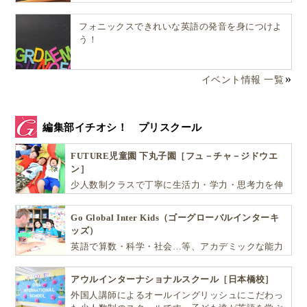
フォニックスできれいな英語の発音を身につけよ
う！
イベント情報 一覧
編集部イチオシ！ プリスクール
FUTURE児童園 下丸子園［フュ－チャ－ジドウエ
ン］
少人数制クラスで丁寧に生活力・学力・思考力を伸
ばしお子様の可能性を広げます！
Go Global Inter Kids（ゴーグローバルインターキ
ッズ）
英語で算数・科学・社会…等、アカデミックな能力
や探究心を飛躍的に伸ばし世界で活躍する子ども達
を育む少人数制のプリスクールです。
アウルインターナショナルスクール［日本橋校］
外国人講師によるオールイングリッシュにこだわっ