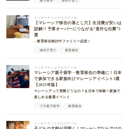
親子留学
海外子育て
インターナショナルスクール
【マレーシア移住の落とし穴】生活費が安いは
誤解!? 予算オーバーにつながる“意外な出費”5
選
– 教育移住検討中ファミリー必読！
海外子育て
教育移住
インターナショナルスクール
マレーシア親子留学・教育移住の準備に！日本
で参加できる家族向けマレーシアイベント3選
【2025年版】
マレーシアって実際どうなの？を日本で体験！家族で
楽しめる厳選イベント
プチ親子留学
教育移住
インターナショナルスクール
子どもの才能が花開く！マレーシアならではの