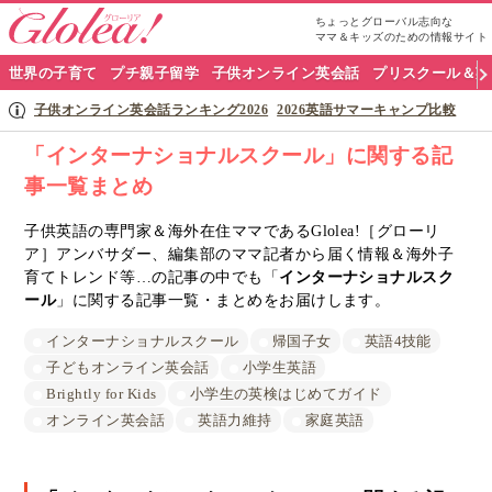
ちょっとグローバル志向な
ママ＆キッズのための情報サイト
グ
世界の子育て
プチ親子留学
子供オンライン英会話
プリスクール＆英
ロ
子供オンライン英会話ランキング2026
2026英語サマーキャンプ比較
ー
「インターナショナルスクール」に関する記
事一覧まとめ
リ
ア
子供英語の専門家＆海外在住ママであるGlolea!［グローリ
ア］アンバサダー、編集部のママ記者から届く情報＆海外子
ナ
育てトレンド等…の記事の中でも「
インターナショナルスク
ール
」に関する記事一覧・まとめをお届けします。
ビ
インターナショナルスクール
帰国子女
英語4技能
子どもオンライン英会話
小学生英語
Brightly for Kids
小学生の英検はじめてガイド
オンライン英会話
英語力維持
家庭英語