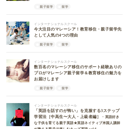
親子留学
留学
インターナショナルスクール
今大注目のマレーシア！教育移住・親子留学先
として人気の4つの理由
親子留学
留学
インターナショナルスクール
数百名のマレーシア移住のサポート経験ありの
プロがマレーシア親子留学＆教育移住の魅力を
お届けします
親子留学
留学
インターナショナルスクール
「英語を話すのが怖い」を克服する3ステップ
学習法［中高生〜大人・上級者編］
− 英語好き
な子供を育てる親子英語★英語ネイティブ米国人講師