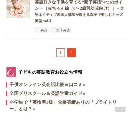
英語好きな子供を育てる“親子英語”4つのポイ
ント［赤ちゃん編（0〜2歳乳幼児向け）］
− 英
語ネイティブ米国人講師が教える親子で楽しむキッズ
英語 vol.3
英語
親子英語
1
2
子どもの英語教育お役立ち情報
子供オンライン英会話比較＆口コミ
全国プリスクール＆英語学童ガイド
小学生で「英検準1級」合格実績ありの「ブライトリ
ー」とは？